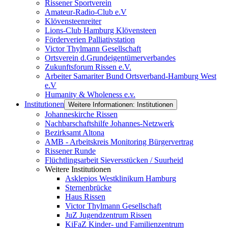
Rissener Sportverein
Amateur-Radio-Club e.V
Klövensteenreiter
Lions-Club Hamburg Klövensteen
Förderverien Palliativstation
Victor Thylmann Gesellschaft
Ortsverein d.Grundeigentümerverbandes
Zukunftsforum Rissen e.V.
Arbeiter Samariter Bund Ortsverband-Hamburg West
e.V
Humanity & Wholeness e.v.
Institutionen
Weitere Informationen: Institutionen
Johanneskirche Rissen
Nachbarschaftshilfe Johannes-Netzwerk
Bezirksamt Altona
AMB - Arbeitskreis Monitoring Bürgervertrag
Rissener Runde
Flüchtlingsarbeit Sieversstücken / Suurheid
Weitere Institutionen
Asklepios Westklinikum Hamburg
Sternenbrücke
Haus Rissen
Victor Thylmann Gesellschaft
JuZ Jugendzentrum Rissen
KiFaZ Kinder- und Familienzentrum