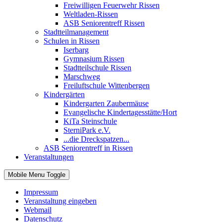
Freiwilligen Feuerwehr Rissen
Weltladen-Rissen
ASB Seniorentreff Rissen
Stadtteilmanagement
Schulen in Rissen
Iserbarg
Gymnasium Rissen
Stadtteilschule Rissen
Marschweg
Freiluftschule Wittenbergen
Kindergärten
Kindergarten Zaubermäuse
Evangelische Kindertagesstätte/Hort
KiTa Steinschule
SterniPark e.V.
...die Dreckspatzen...
ASB Seniorentreff in Rissen
Veranstaltungen
Mobile Menu Toggle
Impressum
Veranstaltung eingeben
Webmail
Datenschutz