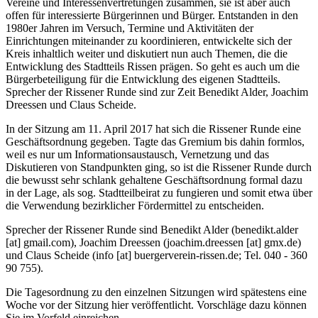
Vereine und Interessenvertretungen zusammen, sie ist aber auch
offen für interessierte Bürgerinnen und Bürger. Entstanden in den
1980er Jahren im Versuch, Termine und Aktivitäten der
Einrichtungen miteinander zu koordinieren, entwickelte sich der
Kreis inhaltlich weiter und diskutiert nun auch Themen, die die
Entwicklung des Stadtteils Rissen prägen. So geht es auch um die
Bürgerbeteiligung für die Entwicklung des eigenen Stadtteils.
Sprecher der Rissener Runde sind zur Zeit Benedikt Alder, Joachim
Dreessen und Claus Scheide.
In der Sitzung am 11. April 2017 hat sich die Rissener Runde eine
Geschäftsordnung gegeben. Tagte das Gremium bis dahin formlos,
weil es nur um Informationsaustausch, Vernetzung und das
Diskutieren von Standpunkten ging, so ist die Rissener Runde durch
die bewusst sehr schlank gehaltene Geschäftsordnung formal dazu
in der Lage, als sog. Stadtteilbeirat zu fungieren und somit etwa über
die Verwendung bezirklicher Fördermittel zu entscheiden.
Sprecher der Rissener Runde sind Benedikt Alder (benedikt.alder
[at] gmail.com), Joachim Dreessen (joachim.dreessen [at] gmx.de)
und Claus Scheide (info [at] buergerverein-rissen.de; Tel. 040 - 360
90 755).
Die Tagesordnung zu den einzelnen Sitzungen wird spätestens eine
Woche vor der Sitzung hier veröffentlicht. Vorschläge dazu können
Sie im Vorfeld einreichen.